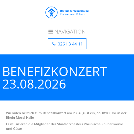
NAVIGATION
Startseite
Aktuelles
Kontakt
Präventionsprogramme
Projekte
0261 3 44 11
Kinderschutzdienst – wir sind für euch da!
Präventionsprogramm Kita
BENEFIZKONZERT
Präventionsprogramme Grundschule
Kinder zu Tisch
23.08.2026
Hort „Vorstadt Kids“
„Starke Eltern – Starke Kinder“
Wir laden herzlich zum Benefizkonzert am 23. August ein, ab 18:00 Uhr in der
Rhein Mosel Halle
Es musizieren die Mitglieder des Staatsorchesters Rheinische Philharmonie
und Gäste