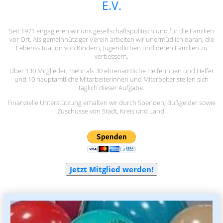
E.V.
Seit 1971 engagieren wir uns gesellschaftspolitisch und für die Familien
vor Ort. Als gemeinnütziger Verein arbeiten wir unermüdlich daran, die
Lebenssituation von Kindern, Jugendlichen und deren Familien zu
verbessern.
Über 130 Mitglieder, mehr als 30 ehrenamtliche Helferinnen und Helfer
und 10 hauptamtliche Mitarbeiterinnen und Mitarbeiter stellen sich
täglich dieser Aufgabe.
Finanzielle Unterstützung erhalten wir durch Spenden, Bußgelder sowie
Zuschüsse von Stadt, Kreis und Land.
Jetzt Mitglied werden!