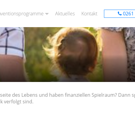
äventionsprogramme
Aktuelles
Kontakt
0261 
enst – wir sind für euch da!
Präventionsprogramm Kita
h
Präventionsprogramme Grundschule
 Kids“
 – Starke Kinder“
enseite des Lebens und haben finanziellen Spielraum? Dann 
 verfolgt sind.