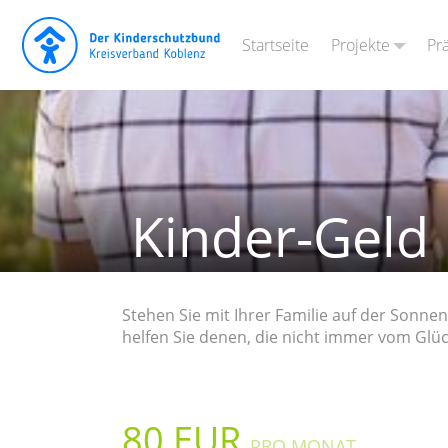
Projekte
Pr
Startseite
Kinderschutzdi
Kinder zu Tisc
Hort „Vorstadt
Kinder-Geld
„Starke Eltern
Stehen Sie mit Ihrer Familie auf der Sonn
helfen Sie denen, die nicht immer vom Glück
80 EUR
PRO MONAT